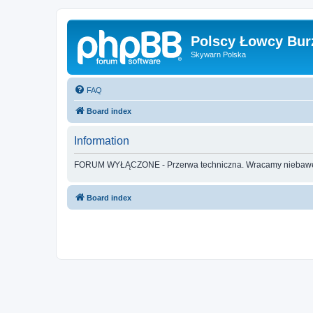
Polscy Łowcy Bur
Skywarn Polska
FAQ
Board index
Information
FORUM WYŁĄCZONE - Przerwa techniczna. Wracamy nieba
Board index