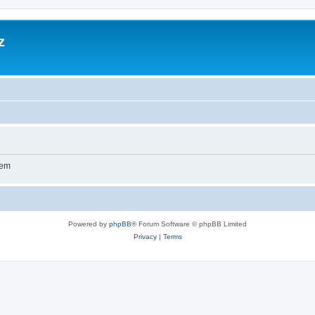
z
wem
Powered by
phpBB
® Forum Software © phpBB Limited
Privacy
|
Terms