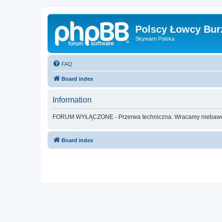
Polscy Łowcy Bur
Skywarn Polska
FAQ
Board index
Information
FORUM WYŁĄCZONE - Przerwa techniczna. Wracamy nieba
Board index