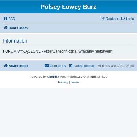
Polscy Łowcy Burz
FAQ
Register
Login
Board index
Information
FORUM WYŁĄCZONE - Przerwa techniczna. Wracamy niebawem
Board index
Contact us
Delete cookies
All times are
UTC+02:00
Powered by
phpBB
® Forum Software © phpBB Limited
Privacy
|
Terms