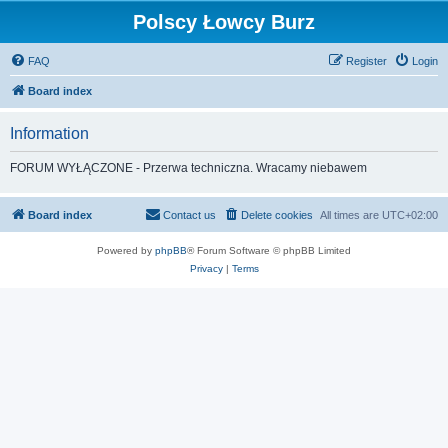
Polscy Łowcy Burz
FAQ
Register
Login
Board index
Information
FORUM WYŁĄCZONE - Przerwa techniczna. Wracamy niebawem
Board index
Contact us
Delete cookies
All times are
UTC+02:00
Powered by
phpBB
® Forum Software © phpBB Limited
Privacy
|
Terms