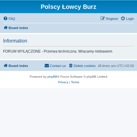
Polscy Łowcy Burz
FAQ
Register
Login
Board index
Information
FORUM WYŁĄCZONE - Przerwa techniczna. Wracamy niebawem
Board index
Contact us
Delete cookies
All times are
UTC+02:00
Powered by
phpBB
® Forum Software © phpBB Limited
Privacy
|
Terms