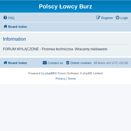
Polscy Łowcy Burz
FAQ
Register
Login
Board index
Information
FORUM WYŁĄCZONE - Przerwa techniczna. Wracamy niebawem
Board index
Contact us
Delete cookies
All times are
UTC+02:00
Powered by
phpBB
® Forum Software © phpBB Limited
Privacy
|
Terms