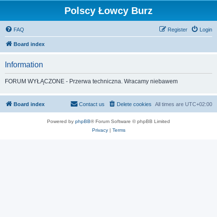
Polscy Łowcy Burz
FAQ
Register
Login
Board index
Information
FORUM WYŁĄCZONE - Przerwa techniczna. Wracamy niebawem
Board index
Contact us
Delete cookies
All times are
UTC+02:00
Powered by
phpBB
® Forum Software © phpBB Limited
Privacy
|
Terms