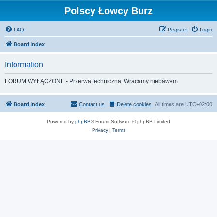
Polscy Łowcy Burz
FAQ
Register
Login
Board index
Information
FORUM WYŁĄCZONE - Przerwa techniczna. Wracamy niebawem
Board index
Contact us
Delete cookies
All times are
UTC+02:00
Powered by
phpBB
® Forum Software © phpBB Limited
Privacy
|
Terms