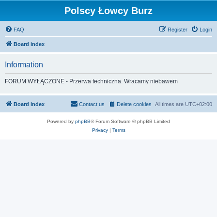
Polscy Łowcy Burz
FAQ
Register
Login
Board index
Information
FORUM WYŁĄCZONE - Przerwa techniczna. Wracamy niebawem
Board index
Contact us
Delete cookies
All times are
UTC+02:00
Powered by
phpBB
® Forum Software © phpBB Limited
Privacy
|
Terms