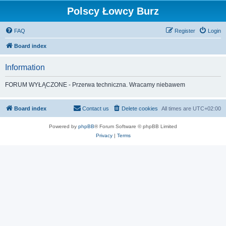
Polscy Łowcy Burz
FAQ
Register
Login
Board index
Information
FORUM WYŁĄCZONE - Przerwa techniczna. Wracamy niebawem
Board index
Contact us
Delete cookies
All times are
UTC+02:00
Powered by
phpBB
® Forum Software © phpBB Limited
Privacy
|
Terms