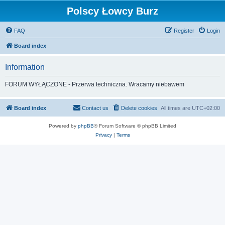
Polscy Łowcy Burz
FAQ
Register
Login
Board index
Information
FORUM WYŁĄCZONE - Przerwa techniczna. Wracamy niebawem
Board index
Contact us
Delete cookies
All times are
UTC+02:00
Powered by
phpBB
® Forum Software © phpBB Limited
Privacy
|
Terms