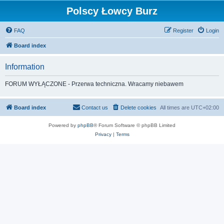
Polscy Łowcy Burz
FAQ
Register
Login
Board index
Information
FORUM WYŁĄCZONE - Przerwa techniczna. Wracamy niebawem
Board index
Contact us
Delete cookies
All times are
UTC+02:00
Powered by
phpBB
® Forum Software © phpBB Limited
Privacy
|
Terms