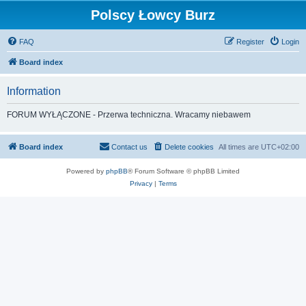
Polscy Łowcy Burz
FAQ
Register
Login
Board index
Information
FORUM WYŁĄCZONE - Przerwa techniczna. Wracamy niebawem
Board index
Contact us
Delete cookies
All times are
UTC+02:00
Powered by
phpBB
® Forum Software © phpBB Limited
Privacy
|
Terms