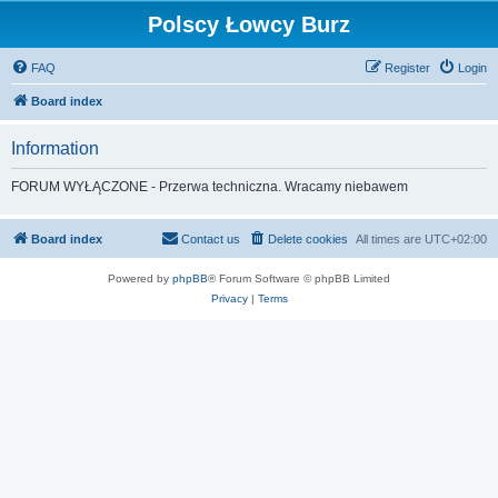
Polscy Łowcy Burz
FAQ
Register
Login
Board index
Information
FORUM WYŁĄCZONE - Przerwa techniczna. Wracamy niebawem
Board index
Contact us
Delete cookies
All times are
UTC+02:00
Powered by
phpBB
® Forum Software © phpBB Limited
Privacy
|
Terms