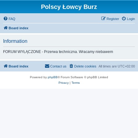
Polscy Łowcy Burz
FAQ
Register
Login
Board index
Information
FORUM WYŁĄCZONE - Przerwa techniczna. Wracamy niebawem
Board index
Contact us
Delete cookies
All times are
UTC+02:00
Powered by
phpBB
® Forum Software © phpBB Limited
Privacy
|
Terms