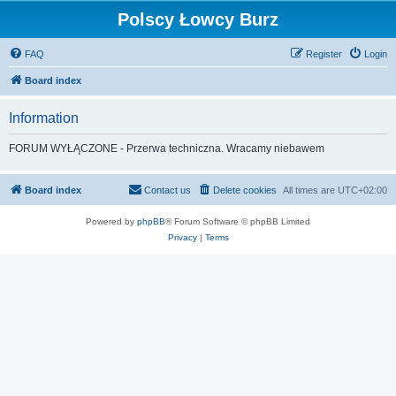
Polscy Łowcy Burz
FAQ
Register
Login
Board index
Information
FORUM WYŁĄCZONE - Przerwa techniczna. Wracamy niebawem
Board index
Contact us
Delete cookies
All times are
UTC+02:00
Powered by
phpBB
® Forum Software © phpBB Limited
Privacy
|
Terms