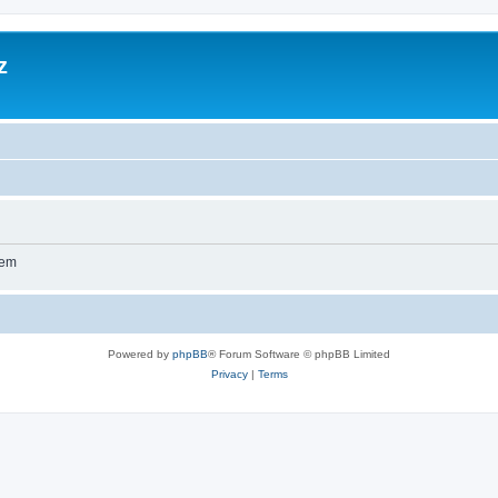
z
wem
Powered by
phpBB
® Forum Software © phpBB Limited
Privacy
|
Terms