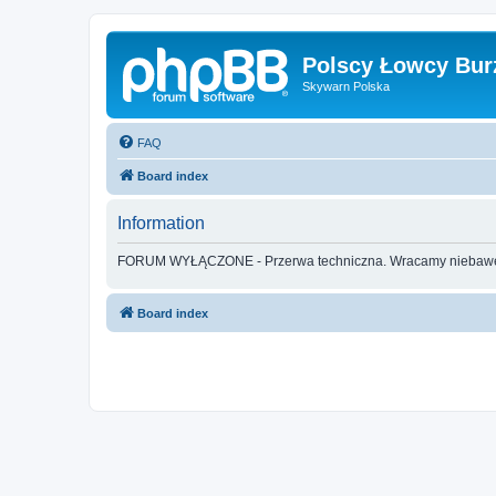
Polscy Łowcy Bur
Skywarn Polska
FAQ
Board index
Information
FORUM WYŁĄCZONE - Przerwa techniczna. Wracamy nieba
Board index