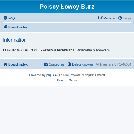
Polscy Łowcy Burz
FAQ
Register
Login
Board index
Information
FORUM WYŁĄCZONE - Przerwa techniczna. Wracamy niebawem
Board index
Contact us
Delete cookies
All times are
UTC+02:00
Powered by
phpBB
® Forum Software © phpBB Limited
Privacy
|
Terms