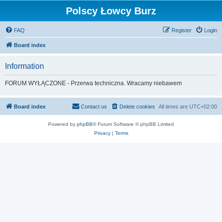
Polscy Łowcy Burz
FAQ
Register
Login
Board index
Information
FORUM WYŁĄCZONE - Przerwa techniczna. Wracamy niebawem
Board index
Contact us
Delete cookies
All times are
UTC+02:00
Powered by
phpBB
® Forum Software © phpBB Limited
Privacy
|
Terms