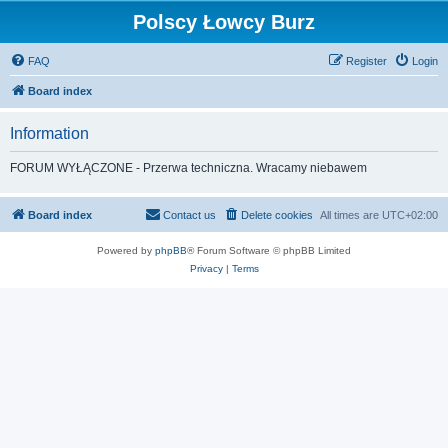
Polscy Łowcy Burz
FAQ
Register
Login
Board index
Information
FORUM WYŁĄCZONE - Przerwa techniczna. Wracamy niebawem
Board index
Contact us
Delete cookies
All times are
UTC+02:00
Powered by
phpBB
® Forum Software © phpBB Limited
Privacy
|
Terms