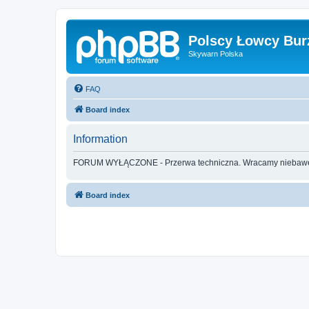
Polscy Łowcy Bur
Skywarn Polska
FAQ
Board index
Information
FORUM WYŁĄCZONE - Przerwa techniczna. Wracamy nieba
Board index