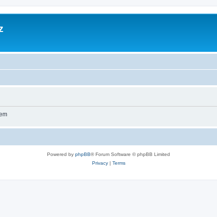
z
wem
Powered by
phpBB
® Forum Software © phpBB Limited
Privacy
|
Terms