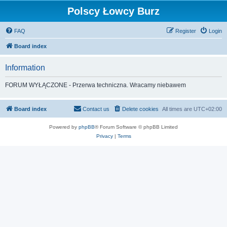
Polscy Łowcy Burz
FAQ
Register
Login
Board index
Information
FORUM WYŁĄCZONE - Przerwa techniczna. Wracamy niebawem
Board index
Contact us
Delete cookies
All times are
UTC+02:00
Powered by
phpBB
® Forum Software © phpBB Limited
Privacy
|
Terms