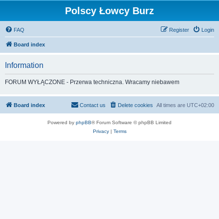
Polscy Łowcy Burz
FAQ
Register
Login
Board index
Information
FORUM WYŁĄCZONE - Przerwa techniczna. Wracamy niebawem
Board index
Contact us
Delete cookies
All times are
UTC+02:00
Powered by
phpBB
® Forum Software © phpBB Limited
Privacy
|
Terms