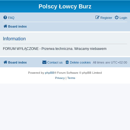
Polscy Łowcy Burz
FAQ
Register
Login
Board index
Information
FORUM WYŁĄCZONE - Przerwa techniczna. Wracamy niebawem
Board index
Contact us
Delete cookies
All times are
UTC+02:00
Powered by
phpBB
® Forum Software © phpBB Limited
Privacy
|
Terms