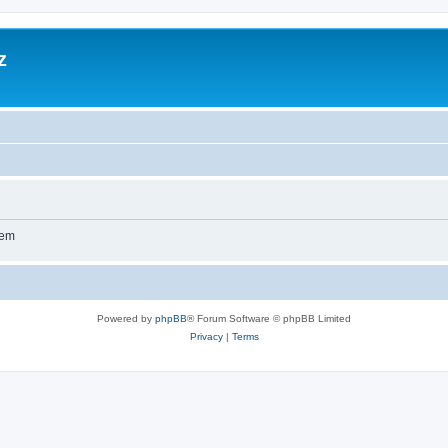
z
wem
Powered by
phpBB
® Forum Software © phpBB Limited
Privacy
|
Terms