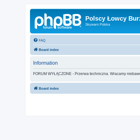
Polscy Łowcy Bur
Skywarn Polska
FAQ
Board index
Information
FORUM WYŁĄCZONE - Przerwa techniczna. Wracamy nieba
Board index