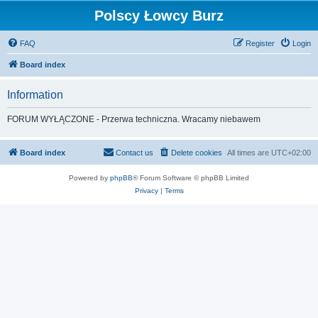
Polscy Łowcy Burz
FAQ
Register
Login
Board index
Information
FORUM WYŁĄCZONE - Przerwa techniczna. Wracamy niebawem
Board index
Contact us
Delete cookies
All times are
UTC+02:00
Powered by
phpBB
® Forum Software © phpBB Limited
Privacy
|
Terms