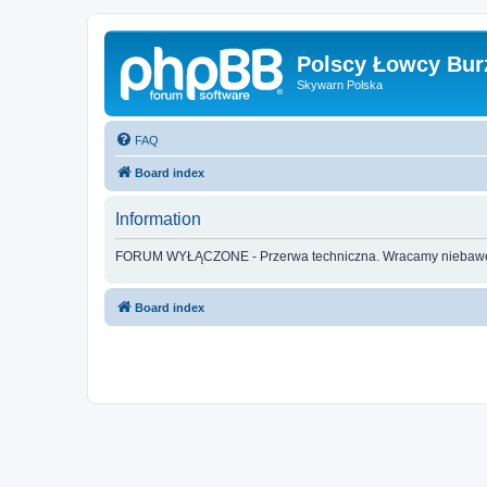
Polscy Łowcy Bur
Skywarn Polska
FAQ
Board index
Information
FORUM WYŁĄCZONE - Przerwa techniczna. Wracamy nieba
Board index