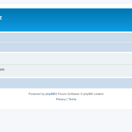
z
wem
Powered by
phpBB
® Forum Software © phpBB Limited
Privacy
|
Terms