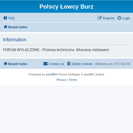
Polscy Łowcy Burz
FAQ
Register
Login
Board index
Information
FORUM WYŁĄCZONE - Przerwa techniczna. Wracamy niebawem
Board index
Contact us
Delete cookies
All times are
UTC+02:00
Powered by
phpBB
® Forum Software © phpBB Limited
Privacy
|
Terms