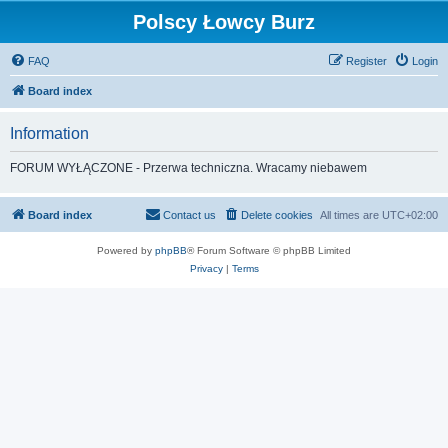
Polscy Łowcy Burz
FAQ
Register
Login
Board index
Information
FORUM WYŁĄCZONE - Przerwa techniczna. Wracamy niebawem
Board index
Contact us
Delete cookies
All times are
UTC+02:00
Powered by
phpBB
® Forum Software © phpBB Limited
Privacy
|
Terms