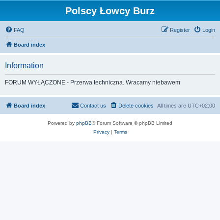
Polscy Łowcy Burz
FAQ
Register
Login
Board index
Information
FORUM WYŁĄCZONE - Przerwa techniczna. Wracamy niebawem
Board index
Contact us
Delete cookies
All times are
UTC+02:00
Powered by
phpBB
® Forum Software © phpBB Limited
Privacy
|
Terms