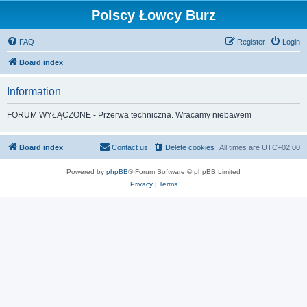
Polscy Łowcy Burz
FAQ
Register
Login
Board index
Information
FORUM WYŁĄCZONE - Przerwa techniczna. Wracamy niebawem
Board index
Contact us
Delete cookies
All times are
UTC+02:00
Powered by
phpBB
® Forum Software © phpBB Limited
Privacy
|
Terms