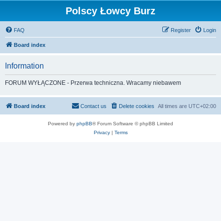
Polscy Łowcy Burz
FAQ
Register
Login
Board index
Information
FORUM WYŁĄCZONE - Przerwa techniczna. Wracamy niebawem
Board index
Contact us
Delete cookies
All times are
UTC+02:00
Powered by
phpBB
® Forum Software © phpBB Limited
Privacy
|
Terms