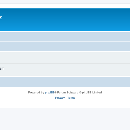
z
wem
Powered by
phpBB
® Forum Software © phpBB Limited
Privacy
|
Terms