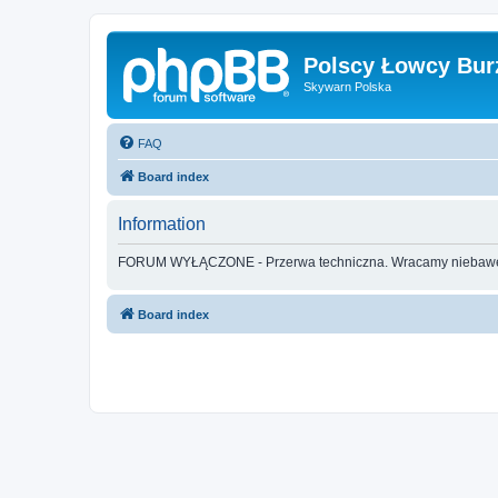
Polscy Łowcy Bur
Skywarn Polska
FAQ
Board index
Information
FORUM WYŁĄCZONE - Przerwa techniczna. Wracamy nieba
Board index