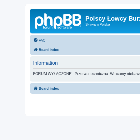
Polscy Łowcy Bur
Skywarn Polska
FAQ
Board index
Information
FORUM WYŁĄCZONE - Przerwa techniczna. Wracamy nieba
Board index