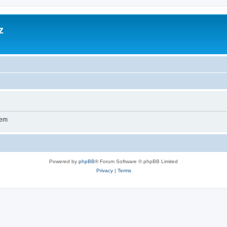
z
wem
Powered by
phpBB
® Forum Software © phpBB Limited
Privacy
|
Terms