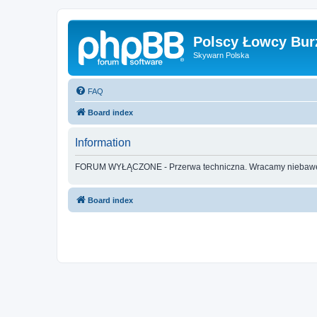
Polscy Łowcy Bur
Skywarn Polska
FAQ
Board index
Information
FORUM WYŁĄCZONE - Przerwa techniczna. Wracamy nieba
Board index