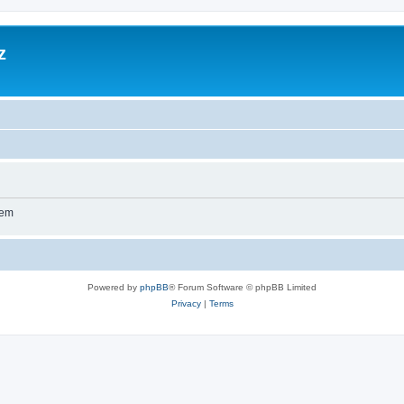
z
wem
Powered by
phpBB
® Forum Software © phpBB Limited
Privacy
|
Terms