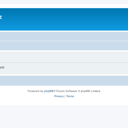
z
wem
Powered by
phpBB
® Forum Software © phpBB Limited
Privacy
|
Terms