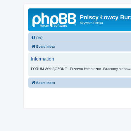
Polscy Łowcy Bur
Skywarn Polska
FAQ
Board index
Information
FORUM WYŁĄCZONE - Przerwa techniczna. Wracamy nieba
Board index