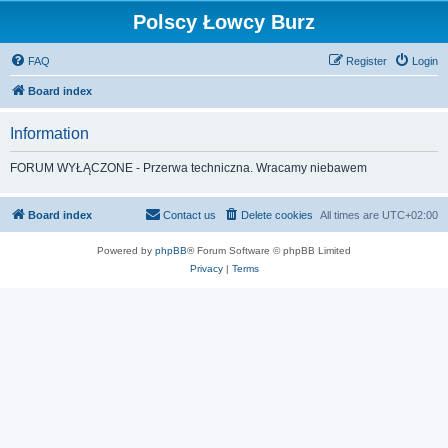
Polscy Łowcy Burz
FAQ
Register
Login
Board index
Information
FORUM WYŁĄCZONE - Przerwa techniczna. Wracamy niebawem
Board index
Contact us
Delete cookies
All times are
UTC+02:00
Powered by
phpBB
® Forum Software © phpBB Limited
Privacy
|
Terms