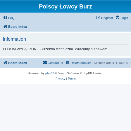
Polscy Łowcy Burz
FAQ
Register
Login
Board index
Information
FORUM WYŁĄCZONE - Przerwa techniczna. Wracamy niebawem
Board index
Contact us
Delete cookies
All times are
UTC+02:00
Powered by
phpBB
® Forum Software © phpBB Limited
Privacy
|
Terms