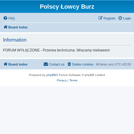
Polscy Łowcy Burz
FAQ
Register
Login
Board index
Information
FORUM WYŁĄCZONE - Przerwa techniczna. Wracamy niebawem
Board index
Contact us
Delete cookies
All times are
UTC+02:00
Powered by
phpBB
® Forum Software © phpBB Limited
Privacy
|
Terms