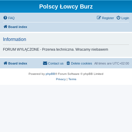
Polscy Łowcy Burz
FAQ
Register
Login
Board index
Information
FORUM WYŁĄCZONE - Przerwa techniczna. Wracamy niebawem
Board index
Contact us
Delete cookies
All times are
UTC+02:00
Powered by
phpBB
® Forum Software © phpBB Limited
Privacy
|
Terms