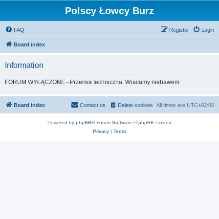
Polscy Łowcy Burz
FAQ
Register
Login
Board index
Information
FORUM WYŁĄCZONE - Przerwa techniczna. Wracamy niebawem
Board index
Contact us
Delete cookies
All times are
UTC+02:00
Powered by
phpBB
® Forum Software © phpBB Limited
Privacy
|
Terms