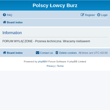
Polscy Łowcy Burz
FAQ
Register
Login
Board index
Information
FORUM WYŁĄCZONE - Przerwa techniczna. Wracamy niebawem
Board index
Contact us
Delete cookies
All times are
UTC+02:00
Powered by
phpBB
® Forum Software © phpBB Limited
Privacy
|
Terms