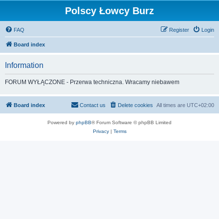
Polscy Łowcy Burz
FAQ
Register
Login
Board index
Information
FORUM WYŁĄCZONE - Przerwa techniczna. Wracamy niebawem
Board index
Contact us
Delete cookies
All times are
UTC+02:00
Powered by
phpBB
® Forum Software © phpBB Limited
Privacy
|
Terms