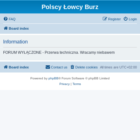
Polscy Łowcy Burz
FAQ
Register
Login
Board index
Information
FORUM WYŁĄCZONE - Przerwa techniczna. Wracamy niebawem
Board index
Contact us
Delete cookies
All times are
UTC+02:00
Powered by
phpBB
® Forum Software © phpBB Limited
Privacy
|
Terms