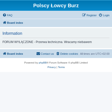
Polscy Łowcy Burz
FAQ
Register
Login
Board index
Information
FORUM WYŁĄCZONE - Przerwa techniczna. Wracamy niebawem
Board index
Contact us
Delete cookies
All times are
UTC+02:00
Powered by
phpBB
® Forum Software © phpBB Limited
Privacy
|
Terms