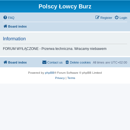
Polscy Łowcy Burz
FAQ
Register
Login
Board index
Information
FORUM WYŁĄCZONE - Przerwa techniczna. Wracamy niebawem
Board index
Contact us
Delete cookies
All times are
UTC+02:00
Powered by
phpBB
® Forum Software © phpBB Limited
Privacy
|
Terms