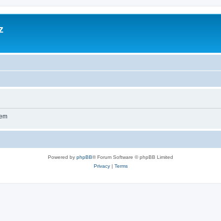
z
wem
Powered by
phpBB
® Forum Software © phpBB Limited
Privacy
|
Terms