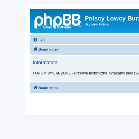
Polscy Łowcy Bur
Skywarn Polska
FAQ
Board index
Information
FORUM WYŁĄCZONE - Przerwa techniczna. Wracamy nieba
Board index