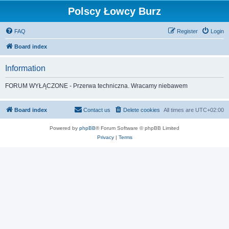
Polscy Łowcy Burz
FAQ
Register
Login
Board index
Information
FORUM WYŁĄCZONE - Przerwa techniczna. Wracamy niebawem
Board index
Contact us
Delete cookies
All times are
UTC+02:00
Powered by
phpBB
® Forum Software © phpBB Limited
Privacy
|
Terms