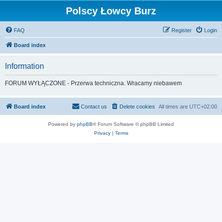
Polscy Łowcy Burz
FAQ
Register
Login
Board index
Information
FORUM WYŁĄCZONE - Przerwa techniczna. Wracamy niebawem
Board index
Contact us
Delete cookies
All times are
UTC+02:00
Powered by
phpBB
® Forum Software © phpBB Limited
Privacy
|
Terms