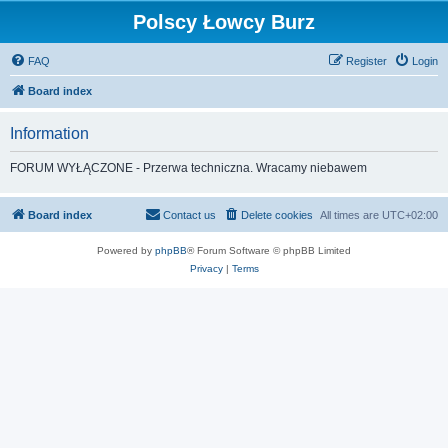
Polscy Łowcy Burz
FAQ
Register
Login
Board index
Information
FORUM WYŁĄCZONE - Przerwa techniczna. Wracamy niebawem
Board index
Contact us
Delete cookies
All times are
UTC+02:00
Powered by
phpBB
® Forum Software © phpBB Limited
Privacy
|
Terms